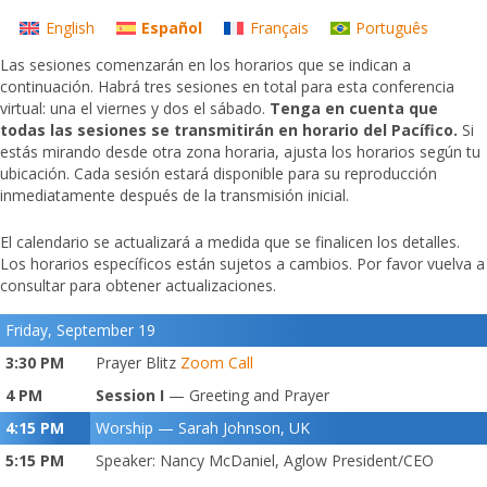
English
Español
Français
Português
Las sesiones comenzarán en los horarios que se indican a
continuación. Habrá tres sesiones en total para esta conferencia
virtual: una el viernes y dos el sábado.
Tenga en cuenta que
todas las sesiones se transmitirán en horario del Pacífico.
Si
estás mirando desde otra zona horaria, ajusta los horarios según tu
ubicación. Cada sesión estará disponible para su reproducción
inmediatamente después de la transmisión inicial.
El calendario se actualizará a medida que se finalicen los detalles.
Los horarios específicos están sujetos a cambios. Por favor vuelva a
consultar para obtener actualizaciones.
Friday, September 19
3:30 PM
Prayer Blitz
Zoom Call
4 PM
Session I
— Greeting and Prayer
4:15 PM
Worship — Sarah Johnson, UK
5:15 PM
Speaker: Nancy McDaniel, Aglow President/CEO