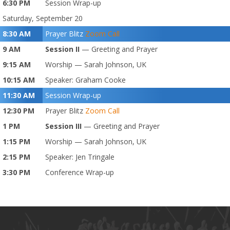
6:30 PM
Session Wrap-up
Saturday, September 20
8:30 AM
Prayer Blitz
Zoom Call
9 AM
Session II
— Greeting and Prayer
9:15 AM
Worship — Sarah Johnson, UK
10:15 AM
Speaker: Graham Cooke
11:30 AM
Session Wrap-up
12:30 PM
Prayer Blitz
Zoom Call
1 PM
Session III
— Greeting and Prayer
1:15 PM
Worship — Sarah Johnson, UK
2:15 PM
Speaker: Jen Tringale
3:30 PM
Conference Wrap-up