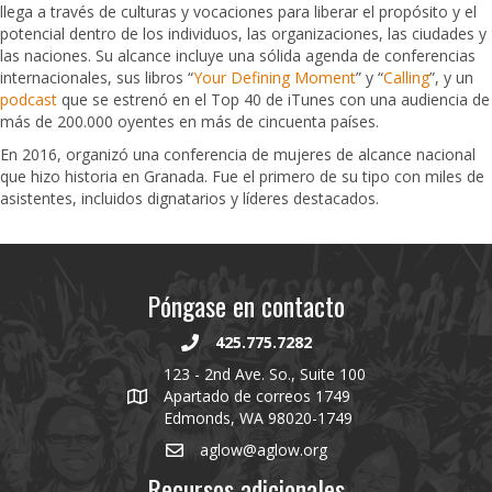
llega a través de culturas y vocaciones para liberar el propósito y el
potencial dentro de los individuos, las organizaciones, las ciudades y
las naciones. Su alcance incluye una sólida agenda de conferencias
internacionales, sus libros “
Your Defining Moment
” y “
Calling
”, y un
podcast
que se estrenó en el Top 40 de iTunes con una audiencia de
más de 200.000 oyentes en más de cincuenta países.
En 2016, organizó una conferencia de mujeres de alcance nacional
que hizo historia en Granada. Fue el primero de su tipo con miles de
asistentes, incluidos dignatarios y líderes destacados.
Póngase en contacto
425.775.7282
123 - 2nd Ave. So., Suite 100
Apartado de correos 1749
Edmonds, WA 98020-1749
aglow@aglow.org
Recursos adicionales