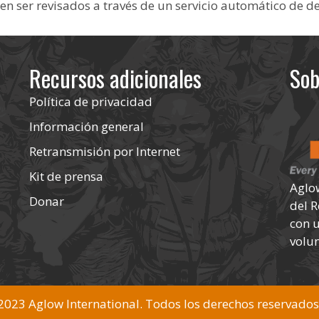
en ser revisados a través de un servicio automático de d
Recursos adicionales
Sob
Política de privacidad
Información general
Retransmisión por Internet
Kit de prensa
Aglo
Donar
del 
con u
volun
2023 Aglow International. Todos los derechos reservados