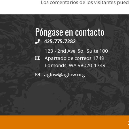
Los comentarios de los visitantes pued
Póngase en contacto
425.775.7282
123 - 2nd Ave. So., Suite 100
Apartado de correos 1749
Edmonds, WA 98020-1749
aglow@aglow.org