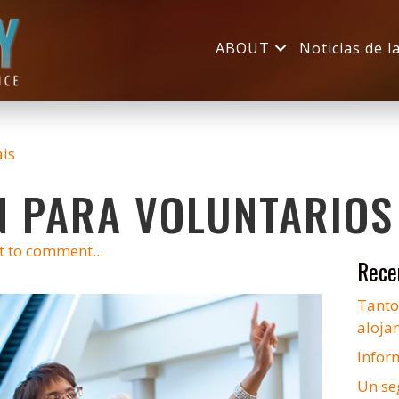
ABOUT
Noticias de l
ais
N PARA VOLUNTARIOS
st to comment...
Rece
Tanto
alojam
Infor
Un se