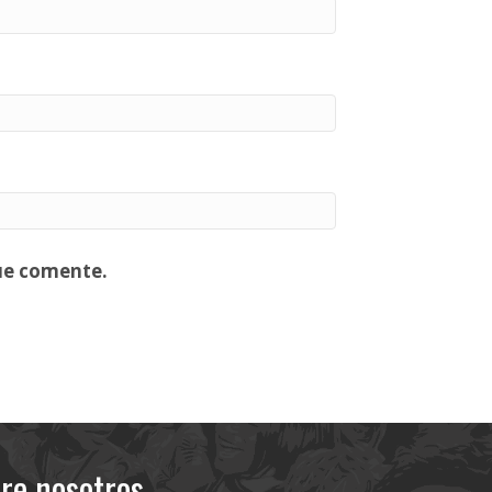
ue comente.
re nosotros