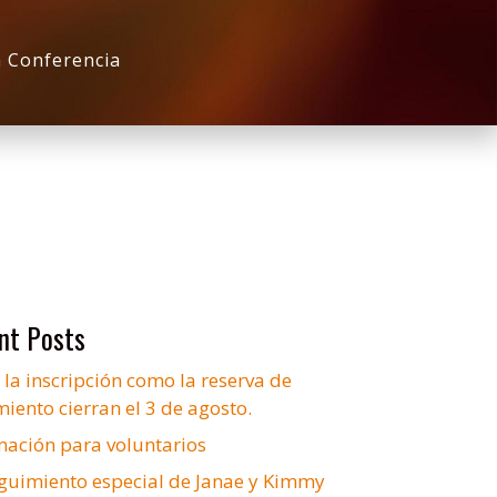
a Conferencia
nt Posts
 la inscripción como la reserva de
iento cierran el 3 de agosto.
mación para voluntarios
guimiento especial de Janae y Kimmy