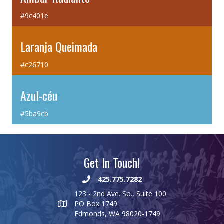
#9c401e
Laranja Queimada
#c26710
Azul-céu
#5ba9cb
Get In Touch!
425.775.7282
123 - 2nd Ave. So., Suite 100
PO Box 1749
Edmonds, WA 98020-1749