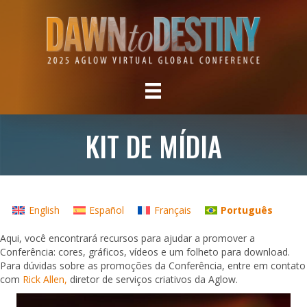
KIT DE MÍDIA
English
Español
Français
Português
Aqui, você encontrará recursos para ajudar a promover a
Conferência: cores, gráficos, vídeos e um folheto para download.
Para dúvidas sobre as promoções da Conferência, entre em contato
com
Rick Allen,
diretor de serviços criativos da Aglow.