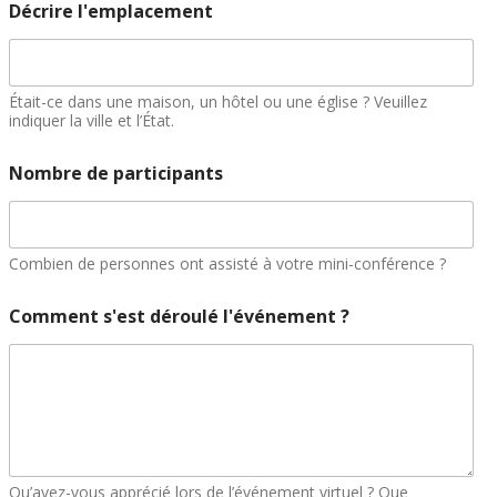
Décrire l'emplacement
o
m
N
o
m
Était-ce dans une maison, un hôtel ou une église ? Veuillez
b
indiquer la ville et l’État.
r
e
Nombre de participants
E
m
a
i
Combien de personnes ont assisté à votre mini-conférence ?
l
Comment s'est déroulé l'événement ?
Qu’avez-vous apprécié lors de l’événement virtuel ? Que