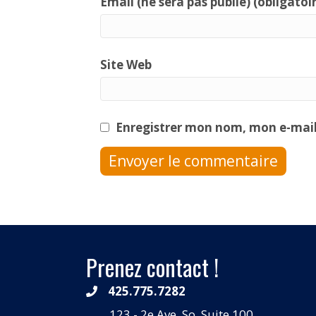
Email (ne sera pas publié) (obligatoi
Site Web
Enregistrer mon nom, mon e-mail
Prenez contact !
425.775.7282
123 - 2e Ave. So, Suite 100