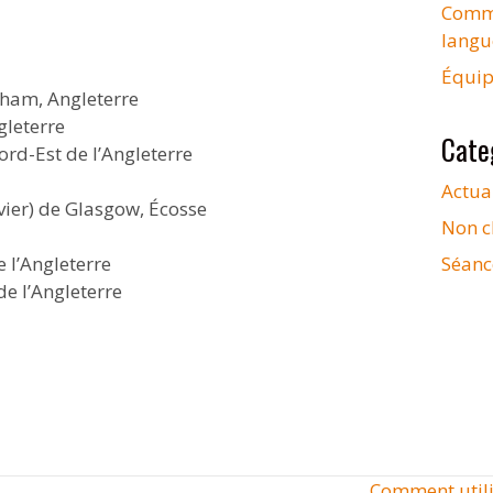
Commen
langu
Équip
gham, Angleterre
gleterre
Cate
ord-Est de l’Angleterre
Actua
vier) de Glasgow, Écosse
Non cl
 l’Angleterre
Séanc
e l’Angleterre
Comment utili