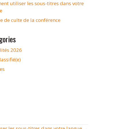
t utiliser les sous-titres dans votre
e
e de culte de la conférence
gories
lités 2026
assifié(e)
es
ser les sous-titres dans votre langue →