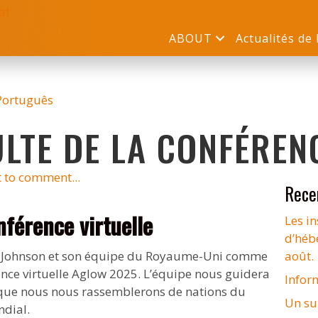
ABOUT
Actualités de
Português
ULTE DE LA CONFÉREN
st to comment...
Rece
nférence virtuelle
Les in
d’héb
ah Johnson et son équipe du Royaume-Uni comme
août.
ence virtuelle Aglow 2025. L’équipe nous guidera
Infor
 que nous nous rassemblerons de nations du
Un su
dial.